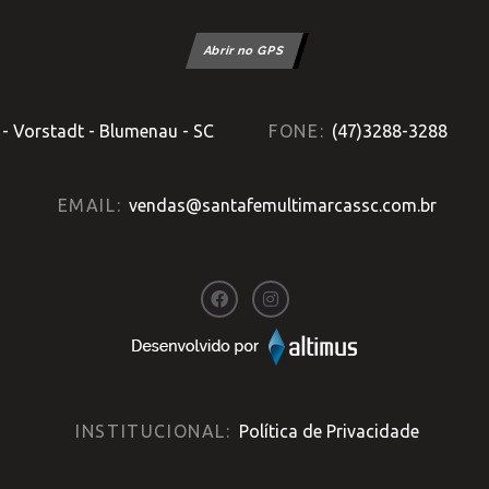
Abrir no GPS
1 - Vorstadt - Blumenau - SC
FONE:
(47)3288-3288
EMAIL:
vendas@santafemultimarcassc.com.br
INSTITUCIONAL:
Política de Privacidade