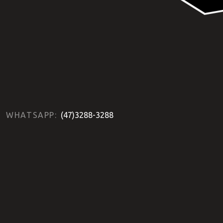
WHATSAPP:
(47)3288-3288