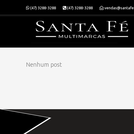
(47) 3288-3288
(47) 3288-3288
vendas@santafe
Nenhum post