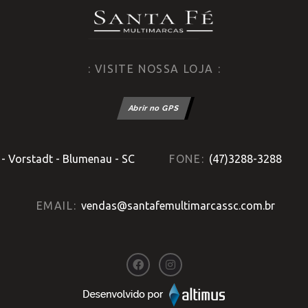
HOME
» MODELO » GRAND SIENA
: VISITE NOSSA LOJA :
Abrir no GPS
1 - Vorstadt - Blumenau - SC
FONE:
(47)3288-3288
EMAIL:
vendas@santafemultimarcassc.com.br