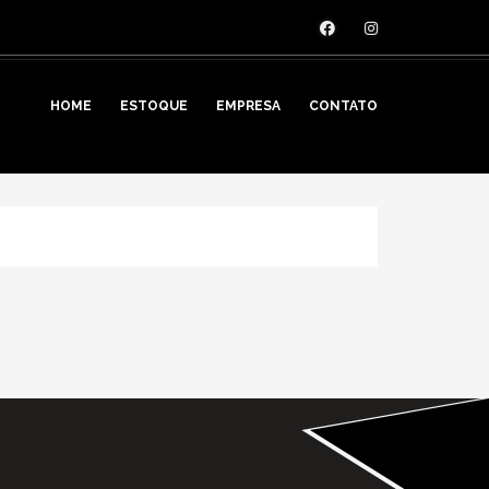
HOME
ESTOQUE
EMPRESA
CONTATO